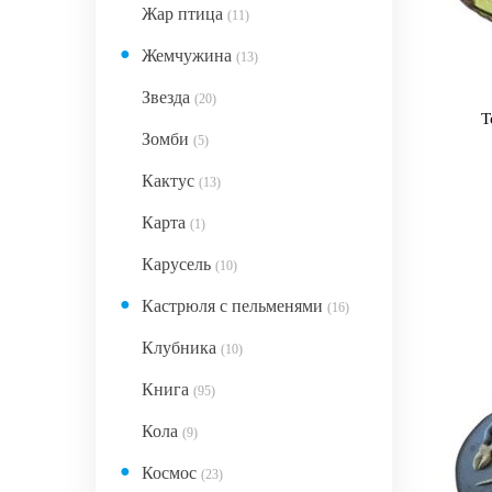
Жар птица
(11)
●
Жемчужина
(13)
Звезда
(20)
Т
Зомби
(5)
Кактус
(13)
Карта
(1)
Карусель
(10)
●
Кастрюля с пельменями
(16)
Клубника
(10)
Книга
(95)
Кола
(9)
●
Космос
(23)