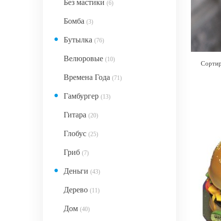
Без мастики
(6)
Бомба
(3)
●
Бутылка
(76)
Велюровые
(10)
Сортир
Времена Года
(71)
●
Гамбургер
(13)
Гитара
(20)
Глобус
(25)
Гриб
(7)
●
Деньги
(43)
Дерево
(11)
Дом
(40)