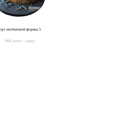
орт необычной формы 5
2000 руб/кг + декор