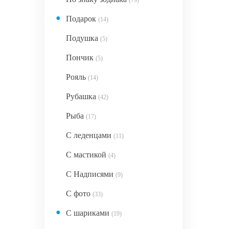
(79)
●
Подарок
(14)
Подушка
(5)
Пончик
(5)
Рояль
(14)
Рубашка
(42)
Рыба
(17)
С леденцами
(11)
С мастикой
(4)
С Надписями
(9)
С фото
(33)
●
С шариками
(19)