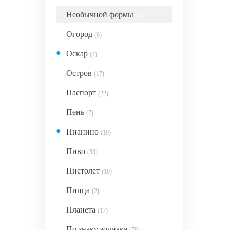
Необычной формы
(4)
Огород
(6)
●
Оскар
(4)
Остров
(17)
Паспорт
(22)
Пень
(7)
●
Пианино
(19)
Пиво
(33)
Пистолет
(10)
Пицца
(2)
Планета
(17)
По знаку зодиака