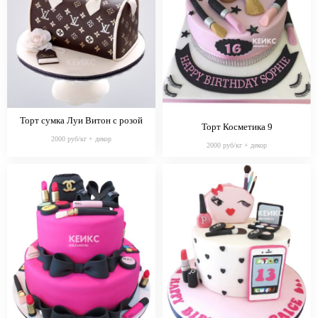
Торт сумка Луи Витон с розой
Торт Косметика 9
2000 руб/кг + декор
2000 руб/кг + декор