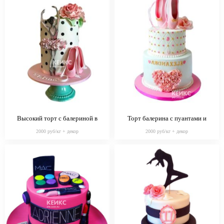
Высокий торт с балериной в
Торт балерина с пуантами и
нежном оформлении мастикой
сердечком
2000 руб/кг + декор
2000 руб/кг + декор