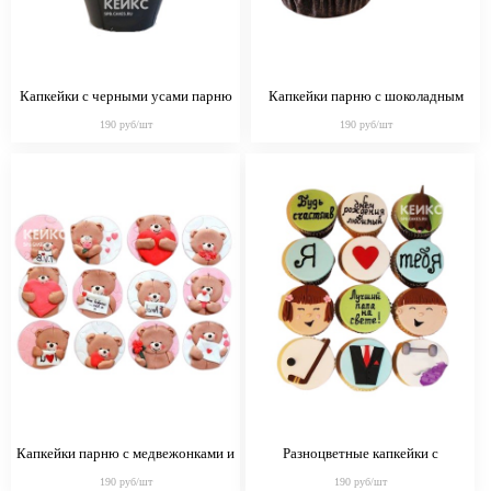
Капкейки с черными усами парню
Капкейки парню с шоколадным
кремом и посыпкой
190 руб/шт
190 руб/шт
Капкейки парню с медвежонками и
Разноцветные капкейки с
сердечками
надписями для брата
190 руб/шт
190 руб/шт