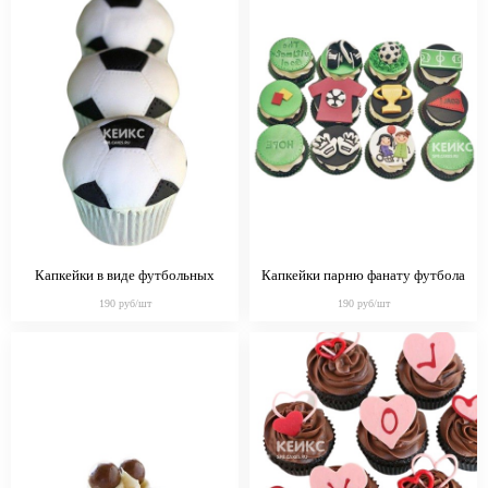
Капкейки в виде футбольных
Капкейки парню фанату футбола
мячей парню
190 руб/шт
190 руб/шт