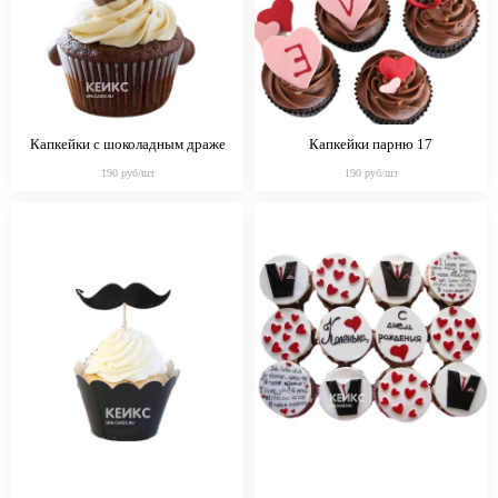
Капкейки с шоколадным драже
Капкейки парню 17
парню
190 руб/шт
190 руб/шт