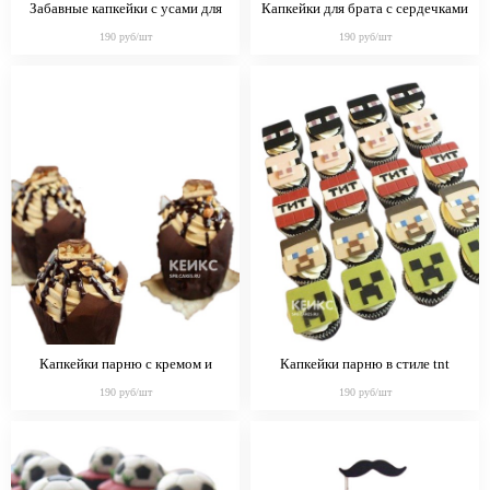
Забавные капкейки с усами для
Капкейки для брата с сердечками
дедушки
190 руб/шт
190 руб/шт
Капкейки парню с кремом и
Капкейки парню в стиле tnt
орехами
minecraft
190 руб/шт
190 руб/шт