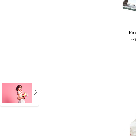
Ква
че