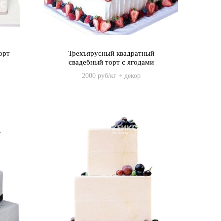
орт
Трехъярусный квадратный
свадебный торт с ягодами
2000 руб/кг + декор