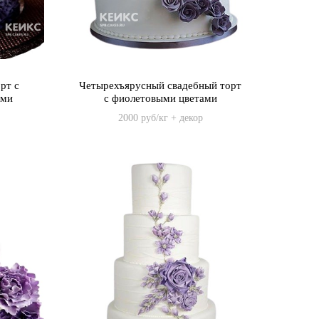
рт с
Четырехъярусный свадебный торт
ами
с фиолетовыми цветами
2000 руб/кг + декор