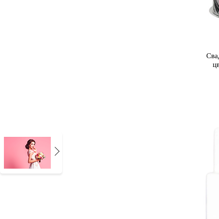
Сва
ц