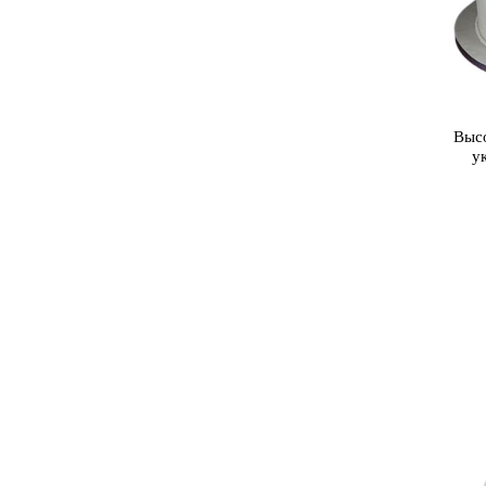
Высо
у