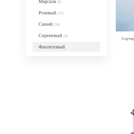
Марсала
(8)
Розовый
(35)
Синий
(18)
Сиреневый
(9)
Сортир
Фиолетовый
(13)