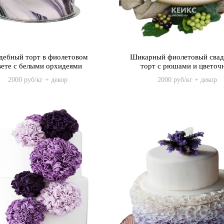
дебный торт в фиолетовом
Шикарный фиолетовый сва
вете с белыми орхидеями
торт с рюшами и цветоч
композицией
2000 руб/кг + декор
2000 руб/кг + декор