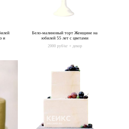
билей
Бело-малиновый торт Женщине на
ю и
юбилей 55 лет с цветами
2000 руб/кг + декор