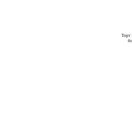
Торт 
б