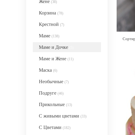
Жене
(38)
Корзина
(78)
Крестной
(7)
Маме
(138)
Сортир
Маме и Дочке
(5)
Маме и Жене
(11)
Маска
(6)
Необычные
(7)
Подруге
(46)
Прикольные
(13)
С живыми цветами
(33)
С Цветами
(182)