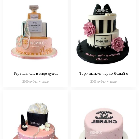
Торт шанель в виде духов
Торт шанель черно-белый с
цветами
2000 руб/кг + декор
2000 руб/кг + декор