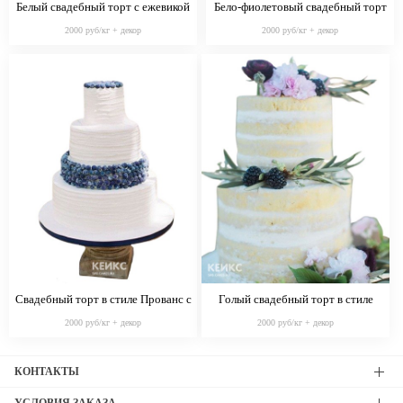
Белый свадебный торт с ежевикой
Бело-фиолетовый свадебный торт
и сиреневыми цветами в стиле
омбре с рюшами в стиле Прованс
2000 руб/кг + декор
2000 руб/кг + декор
Прованс
Свадебный торт в стиле Прованс с
Голый свадебный торт в стиле
ягодами
Прованс с ежевикой и травами
2000 руб/кг + декор
2000 руб/кг + декор
КОНТАКТЫ