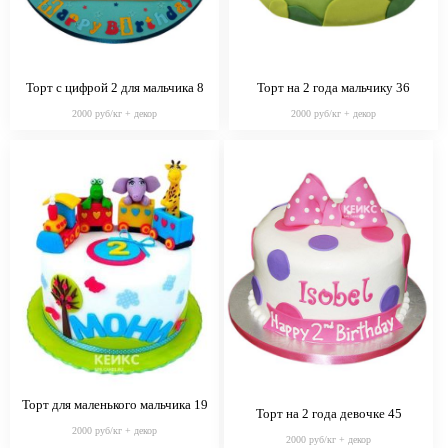
Торт с цифрой 2 для мальчика 8
Торт на 2 года мальчику 36
2000 руб/кг + декор
2000 руб/кг + декор
Торт для маленького мальчика 19
Торт на 2 года девочке 45
2000 руб/кг + декор
2000 руб/кг + декор