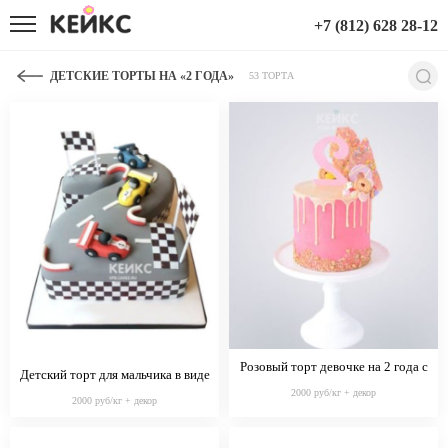
+7 (812) 628 28-12
ДЕТСКИЕ ТОРТЫ НА «2 ГОДА»
53 ТОРТА
Розовый торт девочке на 2 года с
Детский торт для мальчика в виде
цифрой и кондитерским
цифры 2 с машинками из мастики
2000 руб/кг + декор
украшением
2000 руб/кг + декор