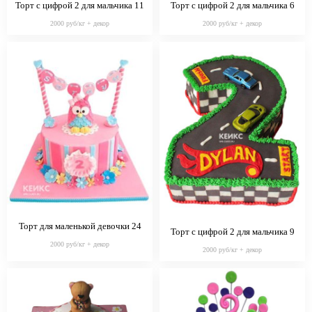
Торт с цифрой 2 для мальчика 11
Торт с цифрой 2 для мальчика 6
2000 руб/кг + декор
2000 руб/кг + декор
Торт для маленькой девочки 24
Торт с цифрой 2 для мальчика 9
2000 руб/кг + декор
2000 руб/кг + декор