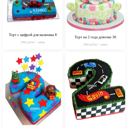
Торт с цифрой для мальчика 8
Торт на 2 года девочке 36
2000 руб/кг + декор
2000 руб/кг + декор