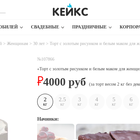
ЮБИЛЕЙ
СВАДЕБНЫЕ
ПРАЗДНИЧНЫЕ
КОРПОР
й
>
Женщинам
>
30 лет
>
Торт с золотым рисунком и белым маком для 
№107866
«Торт с золотым рисунком и белым маком для женщи
4000
руб
(за торт весом
2
кг
без дек
2
2.5
3
4
5
6
кг
кг
кг
кг
кг
кг
Начинки: