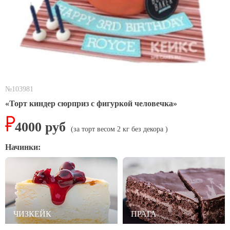
№103981
«Торт киндер сюрприз с фигуркой человечка»
4000
руб
(за торт весом
2
кг
без декора
)
Начинки:
ЧИЗКЕЙК
ПРАГА