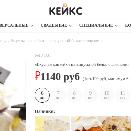
ВЕРСАЛЬНЫЕ
СВАДЕБНЫЕ
СПЕЦИАЛЬНЫЕ
К
колу
>
Вкусные капкейки на выпускной белые с шляпами
№104301
«Вкусные капкейки на выпускной белые с шляпами»
1140
руб
(1шт/190 руб, минимум 6 
6
7
8
9
10
11
шт
шт
шт
шт
шт
шт
Начинки: